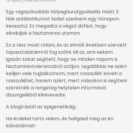
Egy ragaszkodóbb hólyaghurutgyulladás miatt 3
féle antibiotikumot kellet szednem egy hónapon
keresztül. Ez megadta a végső döfést, hogy
elinduljak a hisztaminos utamon.
Ez a rész most rólam, és az elmúlt években szerzett
tapasztalataimról fog szólni. Mi az, ami nekem
igazán sokat segített, hogy ne minden napom a
hisztaminintoleranciáról szóljon. Legalábbis ne azért
kelljen vele foglalkoznom, mert rosszullét követi a
rosszullétet, hanem azért, mert másokon is segíteni
szeretnék a rengeteg helytelen információ
dzsungeléből kikeveredni.
A blogírástól az epigenetikáig...
Ha érdekel tarts velem, és hallgasd meg az én
kálváriámat!